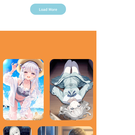
Load More
persona
個人創作
selected personal works 