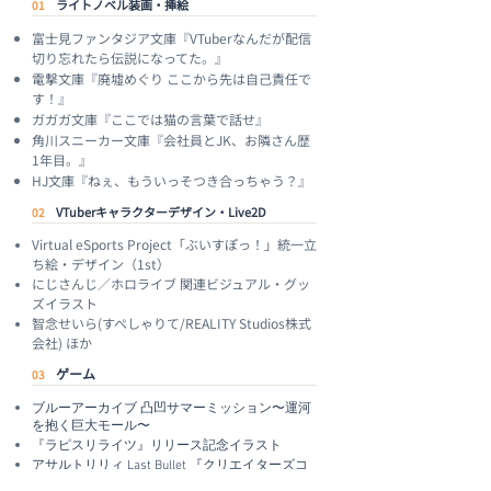
ライトノベル装画・挿絵
01
富士見ファンタジア文庫『VTuberなんだが配信
切り忘れたら伝説になってた。』
電撃文庫『廃墟めぐり ここから先は自己責任で
す！』
ガガガ文庫『ここでは猫の言葉で話せ』
角川スニーカー文庫『会社員とJK、お隣さん歴
1年目。』
HJ文庫『ねぇ、もういっそつき合っちゃう？』
VTuberキャラクターデザイン・Live2D
02
Virtual eSports Project「ぶいすぽっ！」統一立
ち絵・デザイン（1st）
にじさんじ／ホロライブ 関連ビジュアル・グッ
ズイラスト
智念せいら(すぺしゃりて/REALITY Studios株式
会社) ほか
ゲーム
03
ブルーアーカイブ 凸凹サマーミッション〜運河
を抱く巨大モール〜
『ラピスリライツ』リリース記念イラスト
アサルトリリィ Last Bullet 『クリエイターズコ
ラボ-ジャックコーデ-』